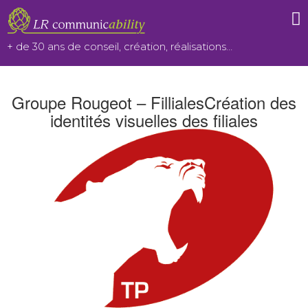
Aller
au
+ de 30 ans de conseil, création, réalisations…
contenu
Groupe Rougeot – FillialesCréation des
identités visuelles des filiales